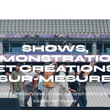
SHOWS,
MONSTRATI
ET CRÉATION
SUR-MESUR
et en scène des shows urbains, démonstrations arti
visuelles sur-mesure.