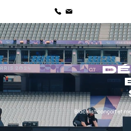
CONTACT
DÉ
Blacklist conçoit et m