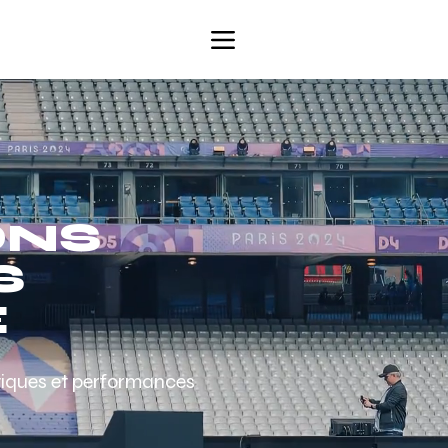
ONS
S
E
stiques et performances