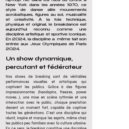
hip-hop. Né dans les rues du Bronx à
New York dans les années 1970, ce
style de danse allie mouvements
acrobatiques, figures au sol, musicalité
et créativité. À la fois technique,
physique et original, le breakdance est
aujourd’hui reconnu comme une
discipline artistique et sportive iconique.
En 2024, la discipline a même fait son
entrée aux Jeux Olympiques de Paris
2024.
Un show dynamique,
percutant et fédérateur
Nos shows de breaking sont de véritables
performances visuelles et artistiques qui
captivent les publics. Grâce à des figures
impressionnantes (headspins, freezes, power
moves…), une mise en scène rythmée et une
interaction avec le public, chaque prestation
devient un moment fort, capable de captiver
toutes les générations. C’est une discipline qui
réunit, inspire et marque les esprits, même chez
les publics peu familiers avec la culture urbaine.
En ce sens, le breaking constitue une discipline