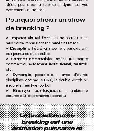
idéale pour créer la surprise et dynamiser vos
évènements et actions.
Pourquoi choisir un show
de breaking ?
✔
Impact visuel fort
: les acrobaties et la
musicalité impressionnent immédiatement
✔
Discipline fédératrice
: elle parle autant
aux jeunes qu’aux adultes
✔
Format adaptable
: scène, rue, centre
commercial, événement institutionnel, festivals
etc.
✔
Synergie possible
: avec d’autres
disciplines comme le BMX, le double dutch ou
encore le freestyle football
✔
Énergie contagieuse
: ambiance
assurée dès les premières secondes
​Le breakdance ou
breaking est une
animation puissante et