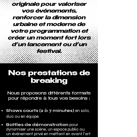
originale pour valoriser
vos événements,
renforcer la dimension
urbaine et moderne de
votre programmation et
créer un moment fort lors
d’un lancement ou d’un
festival.
Nos prestations de
breaking
Nous proposons différents formats
pour répondre à tous vos besoins :
Shows courts (2 à 7 minutes)
en solo,
duo ou en équipe.
Battles de démonstration
pour
dynamiser une scène, un espace public ou
un
événement privé
en mettant en avant l'art