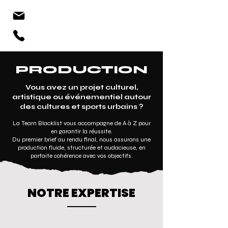
PRODUCTION
Vous avez un projet culturel,
artistique ou événementiel autour
des cultures et sports urbains ?
La Team Blacklist vous accompagne de A à Z pour
en garantir la réussite.
Du premier brief au rendu final, nous assurons une
production fluide, structurée et audacieuse, en
parfaite cohérence avec vos objectifs.
NOTRE EXPERTISE