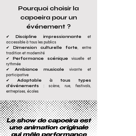
Pourquoi choisir la
capoeira pour un
événement ?
✔
Discipline impressionnante
et
accessible à tous les publics
✔
Dimension culturelle forte
, entre
tradition et modernité
✔
Performance scénique
visuelle et
rythmée
✔
Ambiance musicale
vivante et
participative
✔
Adaptable à tous types
d’événements
: scène, rue, festivals,
entreprises, écoles
Le show de capoeira est
une animation originale
qui mêle performance