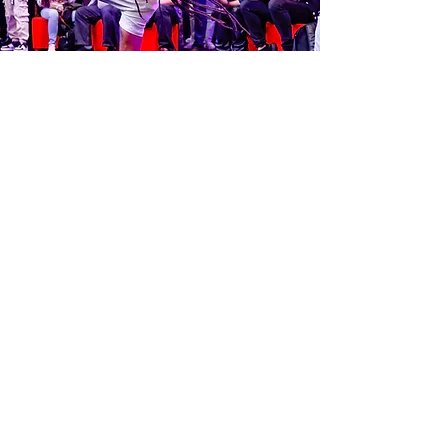
Nos prestations
de Capoeira
Nous proposons différents
formats selon vos besoins :
Démonstrations et rodas
chorégraphiées
(solo, duo ou groupe)
Performances musicales
avec
instruments et chants traditionnels
Ateliers participatifs
pour adultes,
enfants ou publics mixtes
Créations sur mesure
en lien avec
votre thématique ou votre identité