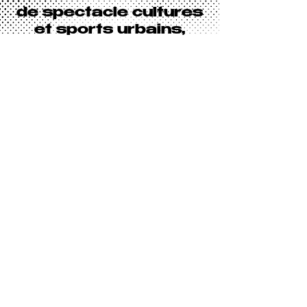
de spectacle cultures
et sports urbains,
avec un savoir-faire
reconnu dans la
conception de shows
sur mesure alliant
performance
sportive, esthétique
chorégraphiée et
engagement du
public.
Vous avez un projet ? Un
événement ? Une idée ? Vous
souhaitez en discuter avec
nous ? Contactez-nous !
CONTACT