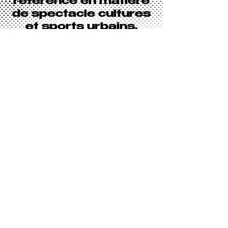
référence en matière
de spectacle cultures
et sports urbains,
avec un savoir-faire
reconnu dans la
conception de shows
sur mesure alliant
performance
sportive, esthétique
chorégraphiée et
engagement du
public.
Vous avez un projet ? Un
événement ? Une idée ? Vous
souhaitez en discuter avec
nous ? Contactez-nous !
CONTACT